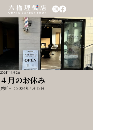
2024年4月2日
４月のお休み
更新日：
2024年4月12日