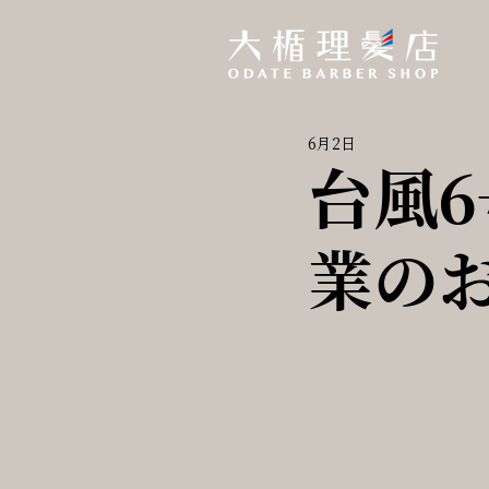
6月2日
台風
業の