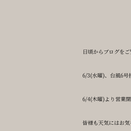
日頃からブログをご
6/3(水曜)、台風
6/4(木曜)より営
皆様も天気にはお気